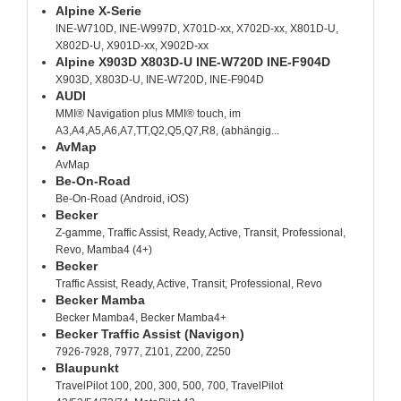
Alpine X-Serie
INE-W710D, INE-W997D, X701D-xx, X702D-xx, X801D-U,
X802D-U, X901D-xx, X902D-xx
Alpine X903D X803D-U INE-W720D INE-F904D
X903D, X803D-U, INE-W720D, INE-F904D
AUDI
MMI® Navigation plus MMI® touch, im
A3,A4,A5,A6,A7,TT,Q2,Q5,Q7,R8, (abhängig...
AvMap
AvMap
Be-On-Road
Be-On-Road (Android, iOS)
Becker
Z-gamme, Traffic Assist, Ready, Active, Transit, Professional,
Revo, Mamba4 (4+)
Becker
Traffic Assist, Ready, Active, Transit, Professional, Revo
Becker Mamba
Becker Mamba4, Becker Mamba4+
Becker Traffic Assist (Navigon)
7926-7928, 7977, Z101, Z200, Z250
Blaupunkt
TravelPilot 100, 200, 300, 500, 700, TravelPilot