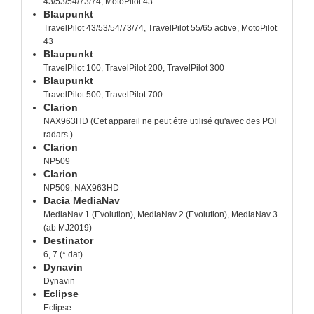
43/53/54/73/74, MotoPilot 43
Blaupunkt
TravelPilot 43/53/54/73/74, TravelPilot 55/65 active, MotoPilot
43
Blaupunkt
TravelPilot 100, TravelPilot 200, TravelPilot 300
Blaupunkt
TravelPilot 500, TravelPilot 700
Clarion
NAX963HD (Cet appareil ne peut être utilisé qu'avec des POI
radars.)
Clarion
NP509
Clarion
NP509, NAX963HD
Dacia MediaNav
MediaNav 1 (Evolution), MediaNav 2 (Evolution), MediaNav 3
(ab MJ2019)
Destinator
6, 7 (*.dat)
Dynavin
Dynavin
Eclipse
Eclipse