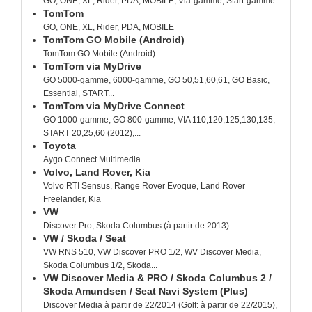
GO, ONE, XL, Rider, PDA, MOBILE, Via-gamme, Start-gamme
TomTom
GO, ONE, XL, Rider, PDA, MOBILE
TomTom GO Mobile (Android)
TomTom GO Mobile (Android)
TomTom via MyDrive
GO 5000-gamme, 6000-gamme, GO 50,51,60,61, GO Basic,
Essential, START...
TomTom via MyDrive Connect
GO 1000-gamme, GO 800-gamme, VIA 110,120,125,130,135,
START 20,25,60 (2012),...
Toyota
Aygo Connect Multimedia
Volvo, Land Rover, Kia
Volvo RTI Sensus, Range Rover Evoque, Land Rover
Freelander, Kia
VW
Discover Pro, Skoda Columbus (à partir de 2013)
VW / Skoda / Seat
VW RNS 510, VW Discover PRO 1/2, WV Discover Media,
Skoda Columbus 1/2, Skoda...
VW Discover Media & PRO / Skoda Columbus 2 /
Skoda Amundsen / Seat Navi System (Plus)
Discover Media à partir de 22/2014 (Golf: à partir de 22/2015),