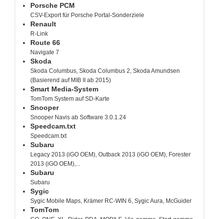
Porsche PCM
CSV-Export für Porsche Portal-Sonderziele
Renault
R-Link
Route 66
Navigate 7
Skoda
Skoda Columbus, Skoda Columbus 2, Skoda Amundsen
(Basierend auf MIB II ab 2015)
Smart Media-System
TomTom System auf SD-Karte
Snooper
Snooper Navis ab Software 3.0.1.24
Speedcam.txt
Speedcam.txt
Subaru
Legacy 2013 (iGO OEM), Outback 2013 (iGO OEM), Forester
2013 (iGO OEM),...
Subaru
Subaru
Sygic
Sygic Mobile Maps, Krämer RC-WIN 6, Sygic Aura, McGuider
TomTom