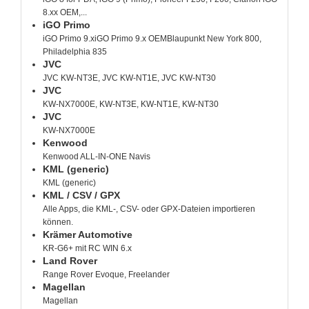
8.xx OEM,...
iGO Primo
iGO Primo 9.xiGO Primo 9.x OEMBlaupunkt New York 800,
Philadelphia 835
JVC
JVC KW-NT3E, JVC KW-NT1E, JVC KW-NT30
JVC
KW-NX7000E, KW-NT3E, KW-NT1E, KW-NT30
JVC
KW-NX7000E
Kenwood
Kenwood ALL-IN-ONE Navis
KML (generic)
KML (generic)
KML / CSV / GPX
Alle Apps, die KML-, CSV- oder GPX-Dateien importieren
können.
Krämer Automotive
KR-G6+ mit RC WIN 6.x
Land Rover
Range Rover Evoque, Freelander
Magellan
Magellan