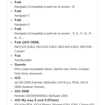
Falk
Navigator (Compatible à partir de la version : 5)
Falk
Navigator 5
Falk
Navigator 6
Falk
Navigator (Compatible à partir de la version : 7), E-, F-, N-, P-,
R-, S-,...
Falk (iGO OEM)
NEO 520 (LMU), NEO 620 (LMU), NEO 640 (LMU), NEO 640
Camper
Fiat
Fiat Blue&Me
Garmin
POI-Loader kompatible Navis, Garmin nüvi, Drive, Camper,
Dezl-Serie, Kenwood...
iGO
ab iGO 2006 (Harman, MyGuide), iGO 8 (u.a. PDA), iGO 9,
OEM-Systeme, Pioneer,...
iGO 2006
Harman 200/300/500/810, MyGuide 3300
iGO My way 8 und 9 (Primo)
iGO 8 for PDA, iGO 9 (Primo), Pioneer F250, F260, Clarion iGO