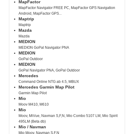
MapFactor
MapFactor Navigator FREE PC, MapFactor GPS Navigation
Android, MapFactor GPS...
Maptrip
Maptrip
Mazda
Mazda
MEDION
MEDION GoPal Navigator PNA
MEDION
GoPal Outdoor
MEDION
GoPal Navigator PNA, GoPal Outdoor
Mercedes
Command Online NTG ab 4.5, MBUX
Mercedes Garmin Map Pilot
Garmin Map Pilot
Mio
Moov M410, M610
Mio
Moov, MiVue, Navman S,F,N, Mio Combo 5107 LM, Mio Spirit
495LM (Beta db)
Mio / Navman
Mio Moov, Navman S,F,N