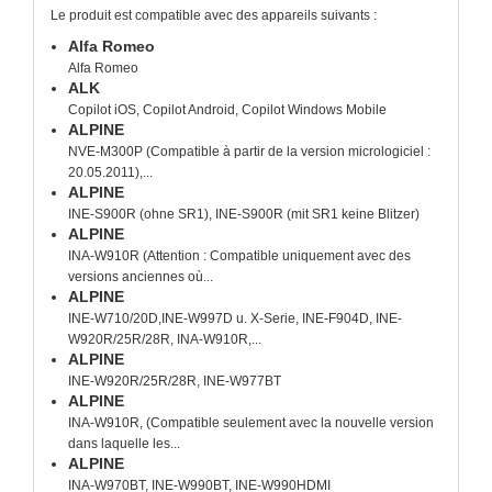
Le produit est compatible avec des appareils suivants :
Alfa Romeo
Alfa Romeo
ALK
Copilot iOS, Copilot Android, Copilot Windows Mobile
ALPINE
NVE-M300P (Compatible à partir de la version micrologiciel :
20.05.2011),...
ALPINE
INE-S900R (ohne SR1), INE-S900R (mit SR1 keine Blitzer)
ALPINE
INA-W910R (Attention : Compatible uniquement avec des
versions anciennes où...
ALPINE
INE-W710/20D,INE-W997D u. X-Serie, INE-F904D, INE-
W920R/25R/28R, INA-W910R,...
ALPINE
INE-W920R/25R/28R, INE-W977BT
ALPINE
INA-W910R, (Compatible seulement avec la nouvelle version
dans laquelle les...
ALPINE
INA-W970BT, INE-W990BT, INE-W990HDMI