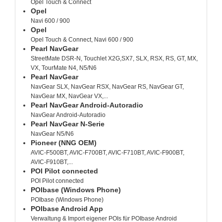
Opel Touch & Connect
Opel
Navi 600 / 900
Opel
Opel Touch & Connect, Navi 600 / 900
Pearl NavGear
StreetMate DSR-N, Touchlet X2G,SX7, SLX, RSX, RS, GT, MX,
VX, TourMate N4, N5/N6
Pearl NavGear
NavGear SLX, NavGear RSX, NavGear RS, NavGear GT,
NavGear MX, NavGear VX,...
Pearl NavGear Android-Autoradio
NavGear Android-Autoradio
Pearl NavGear N-Serie
NavGear N5/N6
Pioneer (NNG OEM)
AVIC-F500BT, AVIC-F700BT, AVIC-F710BT, AVIC-F900BT,
AVIC-F910BT,...
POI Pilot connected
POI Pilot connected
POIbase (Windows Phone)
POIbase (Windows Phone)
POIbase Android App
Verwaltung & Import eigener POIs für POIbase Android