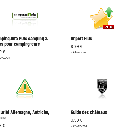
ping.Info POIs camping &
Import Plus
es pour camping-cars
9,99 €
0 €
TVA incluse.
incluse.
urité Allemagne, Autriche,
Guide des châteaux
sse
9,99 €
5 €
TVA incluse.