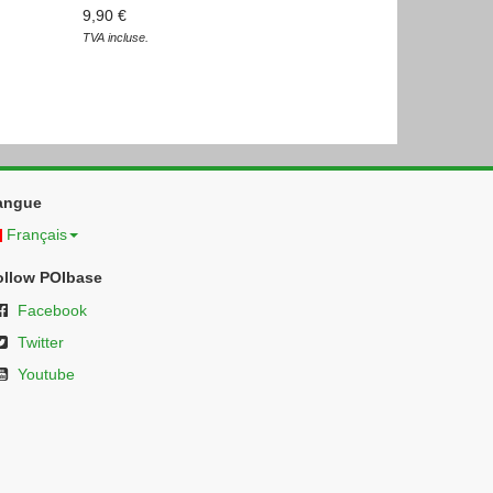
9,90 €
TVA incluse.
angue
Français
ollow POIbase
Facebook
Twitter
Youtube