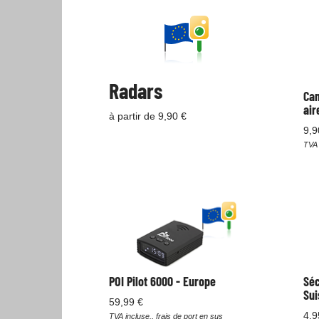
Radars
Cam
air
à partir de 9,90 €
9,9
TVA 
POI Pilot 6000 - Europe
Séc
Sui
59,99 €
4,9
TVA incluse., frais de port en sus