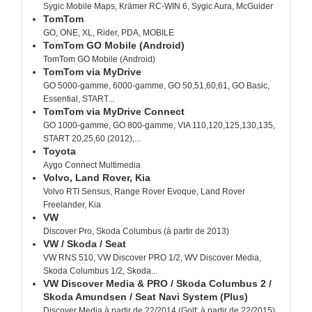
Sygic Mobile Maps, Krämer RC-WIN 6, Sygic Aura, McGuider
TomTom
GO, ONE, XL, Rider, PDA, MOBILE
TomTom GO Mobile (Android)
TomTom GO Mobile (Android)
TomTom via MyDrive
GO 5000-gamme, 6000-gamme, GO 50,51,60,61, GO Basic,
Essential, START...
TomTom via MyDrive Connect
GO 1000-gamme, GO 800-gamme, VIA 110,120,125,130,135,
START 20,25,60 (2012),...
Toyota
Aygo Connect Multimedia
Volvo, Land Rover, Kia
Volvo RTI Sensus, Range Rover Evoque, Land Rover
Freelander, Kia
VW
Discover Pro, Skoda Columbus (à partir de 2013)
VW / Skoda / Seat
VW RNS 510, VW Discover PRO 1/2, WV Discover Media,
Skoda Columbus 1/2, Skoda...
VW Discover Media & PRO / Skoda Columbus 2 /
Skoda Amundsen / Seat Navi System (Plus)
Discover Media à partir de 22/2014 (Golf: à partir de 22/2015),