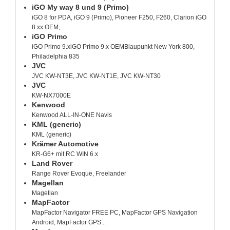
iGO My way 8 und 9 (Primo)
iGO 8 for PDA, iGO 9 (Primo), Pioneer F250, F260, Clarion iGO
8.xx OEM,...
iGO Primo
iGO Primo 9.xiGO Primo 9.x OEMBlaupunkt New York 800,
Philadelphia 835
JVC
JVC KW-NT3E, JVC KW-NT1E, JVC KW-NT30
JVC
KW-NX7000E
Kenwood
Kenwood ALL-IN-ONE Navis
KML (generic)
KML (generic)
Krämer Automotive
KR-G6+ mit RC WIN 6.x
Land Rover
Range Rover Evoque, Freelander
Magellan
Magellan
MapFactor
MapFactor Navigator FREE PC, MapFactor GPS Navigation
Android, MapFactor GPS...