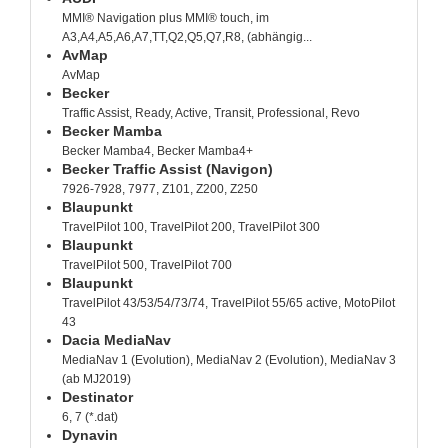
MMI® Navigation plus MMI® touch, im
A3,A4,A5,A6,A7,TT,Q2,Q5,Q7,R8, (abhängig...
AvMap
AvMap
Becker
Traffic Assist, Ready, Active, Transit, Professional, Revo
Becker Mamba
Becker Mamba4, Becker Mamba4+
Becker Traffic Assist (Navigon)
7926-7928, 7977, Z101, Z200, Z250
Blaupunkt
TravelPilot 100, TravelPilot 200, TravelPilot 300
Blaupunkt
TravelPilot 500, TravelPilot 700
Blaupunkt
TravelPilot 43/53/54/73/74, TravelPilot 55/65 active, MotoPilot
43
Dacia MediaNav
MediaNav 1 (Evolution), MediaNav 2 (Evolution), MediaNav 3
(ab MJ2019)
Destinator
6, 7 (*.dat)
Dynavin