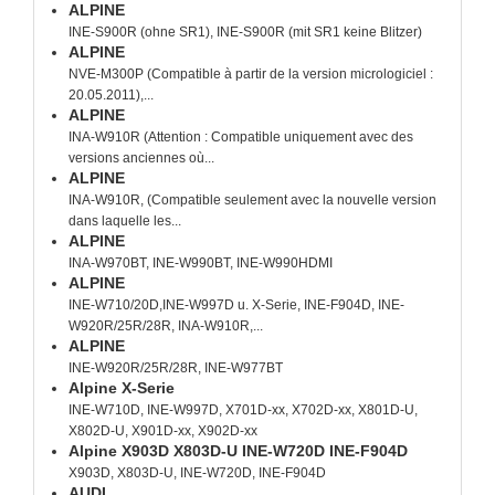
ALPINE
INE-S900R (ohne SR1), INE-S900R (mit SR1 keine Blitzer)
ALPINE
NVE-M300P (Compatible à partir de la version micrologiciel :
20.05.2011),...
ALPINE
INA-W910R (Attention : Compatible uniquement avec des
versions anciennes où...
ALPINE
INA-W910R, (Compatible seulement avec la nouvelle version
dans laquelle les...
ALPINE
INA-W970BT, INE-W990BT, INE-W990HDMI
ALPINE
INE-W710/20D,INE-W997D u. X-Serie, INE-F904D, INE-
W920R/25R/28R, INA-W910R,...
ALPINE
INE-W920R/25R/28R, INE-W977BT
Alpine X-Serie
INE-W710D, INE-W997D, X701D-xx, X702D-xx, X801D-U,
X802D-U, X901D-xx, X902D-xx
Alpine X903D X803D-U INE-W720D INE-F904D
X903D, X803D-U, INE-W720D, INE-F904D
AUDI