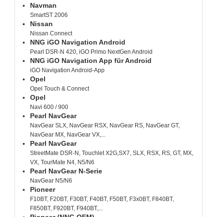
Navman
SmartST 2006
Nissan
Nissan Connect
NNG iGO Navigation Android
Pearl DSR-N 420, iGO Primo NextGen Android
NNG iGO Navigation App für Android
iGO Navigation Android-App
Opel
Opel Touch & Connect
Opel
Navi 600 / 900
Pearl NavGear
NavGear SLX, NavGear RSX, NavGear RS, NavGear GT,
NavGear MX, NavGear VX,...
Pearl NavGear
StreetMate DSR-N, Touchlet X2G,SX7, SLX, RSX, RS, GT, MX,
VX, TourMate N4, N5/N6
Pearl NavGear N-Serie
NavGear N5/N6
Pioneer
F10BT, F20BT, F30BT, F40BT, F50BT, F3x0BT, F840BT,
F850BT, F920BT, F940BT,...
Pioneer (NNG OEM)