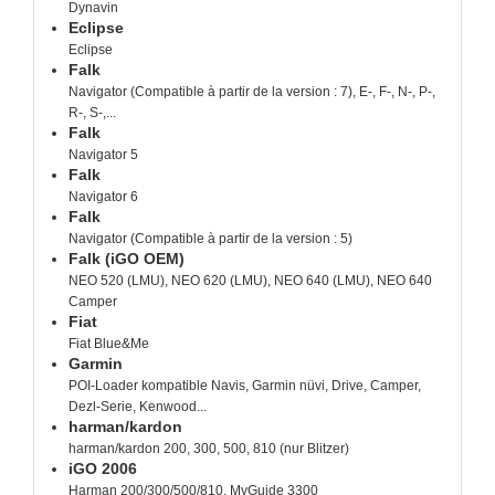
Dynavin
Eclipse
Eclipse
Falk
Navigator (Compatible à partir de la version : 7), E-, F-, N-, P-,
R-, S-,...
Falk
Navigator 5
Falk
Navigator 6
Falk
Navigator (Compatible à partir de la version : 5)
Falk (iGO OEM)
NEO 520 (LMU), NEO 620 (LMU), NEO 640 (LMU), NEO 640
Camper
Fiat
Fiat Blue&Me
Garmin
POI-Loader kompatible Navis, Garmin nüvi, Drive, Camper,
Dezl-Serie, Kenwood...
harman/kardon
harman/kardon 200, 300, 500, 810 (nur Blitzer)
iGO 2006
Harman 200/300/500/810, MyGuide 3300