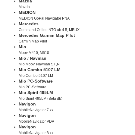
Mazda
Mazda
MEDION
MEDION GoPal Navigator PNA
Mercedes
Command Online NTG ab 4.5, MBUX
Mercedes Garmin Map Pilot
Garmin Map Pilot
Mio
Moov M410, M610
Mio / Navman
Mio Moov, Navman S,F,N
Mio Combo 5107 LM
Mio Combo 5107 LM
Mio PC-Software
Mio PC-Software
Mio Spirit 495LM
Mio Spirit 495LM (Beta db)
Navigon
MobileNavigator 7.xx
Navigon
MobileNavigator PDA
Navigon
MobileNavigator 8.xx