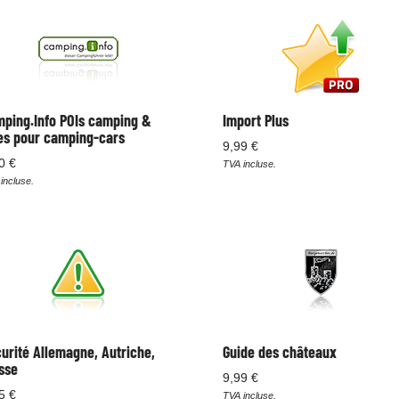
ping.Info POIs camping &
Import Plus
es pour camping-cars
9,99 €
0 €
TVA incluse.
incluse.
urité Allemagne, Autriche,
Guide des châteaux
sse
9,99 €
5 €
TVA incluse.