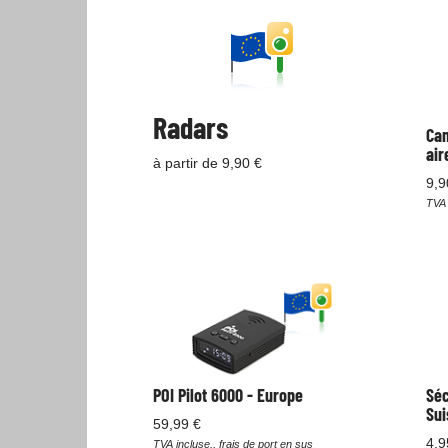
Radars
Cam
air
à partir de 9,90 €
9,9
TVA 
POI Pilot 6000 - Europe
Séc
Sui
59,99 €
4,9
TVA incluse., frais de port en sus