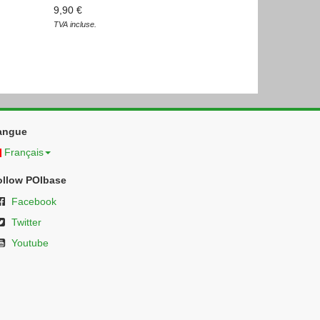
9,90 €
TVA incluse.
angue
Français
ollow POIbase
Facebook
Twitter
Youtube