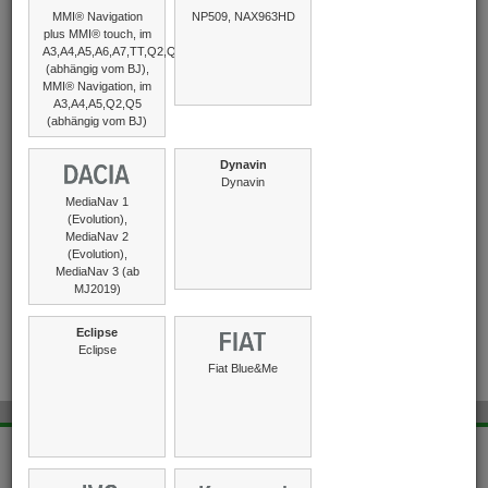
IVA incluido.
MMI® Navigation
NP509, NAX963HD
plus MMI® touch, im
A3,A4,A5,A6,A7,TT,Q2,Q5,Q7,R8,
(abhängig vom BJ),
MMI® Navigation, im
A3,A4,A5,Q2,Q5
(abhängig vom BJ)
Dynavin
Dynavin
POI PILOT 5000/5500
MediaNav 1
Reemplazo de batería
(Evolution),
MediaNav 2
19,90 €
(Evolution),
MediaNav 3 (ab
IVA incluido., más envío
MJ2019)
Eclipse
Eclipse
Fiat Blue&Me
Web sites in our network