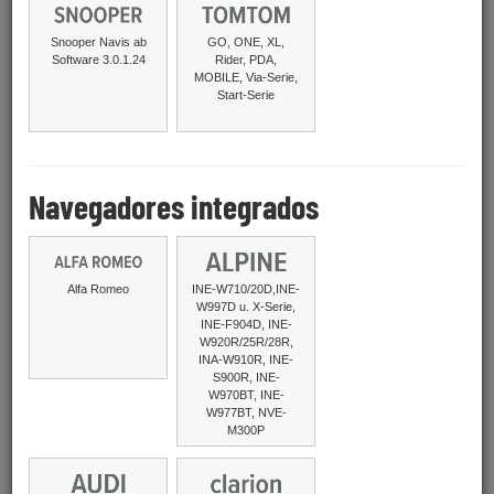
Snooper Navis ab
GO, ONE, XL,
Software 3.0.1.24
Rider, PDA,
MOBILE, Via-Serie,
Start-Serie
POI Pilot connected 4G
POI Pilot 6000 - Europa
149,99 €
59,99 €
IVA incluido., más envío
IVA incluido., más envío
Navegadores integrados
Alfa Romeo
INE-W710/20D,INE-
W997D u. X-Serie,
INE-F904D, INE-
W920R/25R/28R,
INA-W910R, INE-
S900R, INE-
W970BT, INE-
Voz premium
Mini-Powerbank
W977BT, NVE-
(femenina, divertida,
2600mhA
M300P
cariñosa)
24,90 €
9,90 €
IVA incluido., más envío