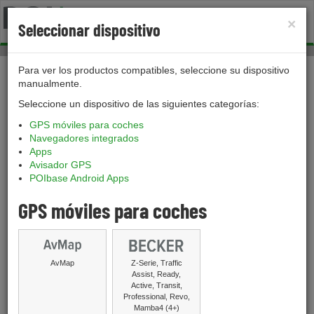
×
Toggl
Seleccionar dispositivo
naviga
Para ver los productos compatibles, seleccione su dispositivo
›
Tienda
›
POI Pilot
manualmente.
POI Pilot
Seleccione un dispositivo de las siguientes categorías:
GPS móviles para coches
Navegadores integrados
Apps
Carrito de compras
Avisador GPS
POIbase Android Apps
No hay artículos en tu carrito de compras.
GPS móviles para coches
Se muestran todos los productos para todos los
dispositivos.
Mostrar sólo productos para mi
dispositivo.
AvMap
Z-Serie, Traffic
Assist, Ready,
Active, Transit,
Professional, Revo,
Mamba4 (4+)