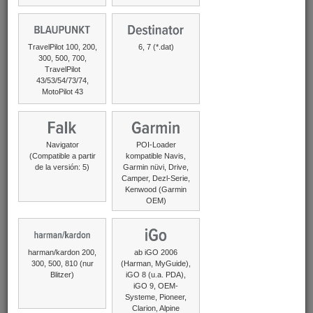
POIs favoritos
Radares
POI Pilot
Voces divertidas
Guía temática
Programas
TravelPilot 100, 200,
6, 7 (*.dat)
300, 500, 700,
TravelPilot
43/53/54/73/74,
MotoPilot 43
Radares
Navigator
POI-Loader
POI Pilot connected
(Compatible a partir
kompatible Navis,
de la versión: 5)
Garmin nüvi, Drive,
Servicio de
de 9,90 €
Camper, Dezl-Serie,
actualización
Kenwood (Garmin
OEM)
2€ / Mes
(Pago anual: 24,00 €)
IVA incluido.
harman/kardon 200,
ab iGO 2006
300, 500, 810 (nur
(Harman, MyGuide),
Blitzer)
iGO 8 (u.a. PDA),
iGO 9, OEM-
Systeme, Pioneer,
Clarion, Alpine