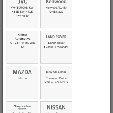
naviboard.de
KW-NX7000E, KW-
Kenwood ALL-IN-
pocketnavigation.de
NT3E, KW-NT1E,
ONE Navis
POICON
KW-NT30
Sobre POIbase
Krämer
Prensa y contacto
Automotive
Asistencia
KR-G6+ mit RC WIN
Range Rover
6.x
Evoque, Freelander
About us
Protection of Privacy website
Protection of Privacy Android Apps
termsAndConditions
Mazda
Command Online
Desistir del contrato
NTG ab 4.5, MBUX
Lengua
Español
Follow POIbase
Facebook