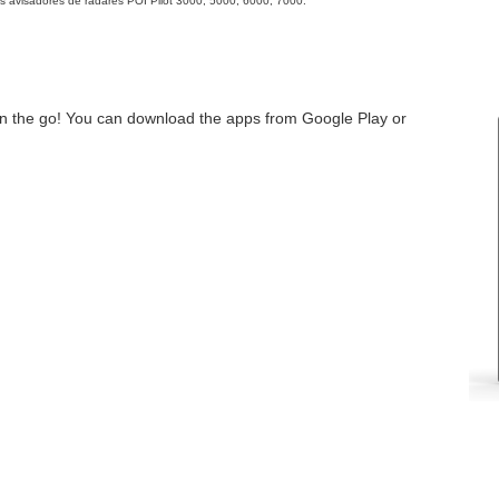
os avisadores de radares POI Pilot 3000, 5000, 6000, 7000.
n the go! You can download the apps from Google Play or