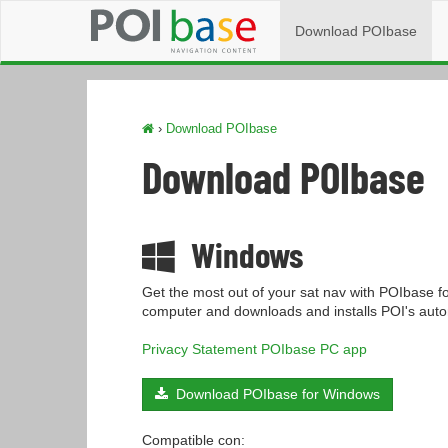
Download POIbase
›
Download POIbase
Download POIbase
Windows
Get the most out of your sat nav with POIbase 
computer and downloads and installs POI's autom
Privacy Statement POIbase PC app
Download POIbase for Windows
Compatible con: