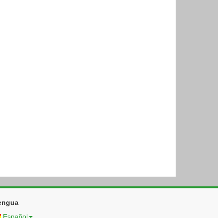
engua
Español