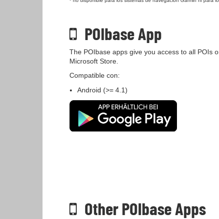
* no disponible para los sistemas de navegación Garmin ni para l
POIbase App
The POIbase apps give you access to all POIs o
Microsoft Store.
Compatible con:
Android (>= 4.1)
Other POIbase Apps