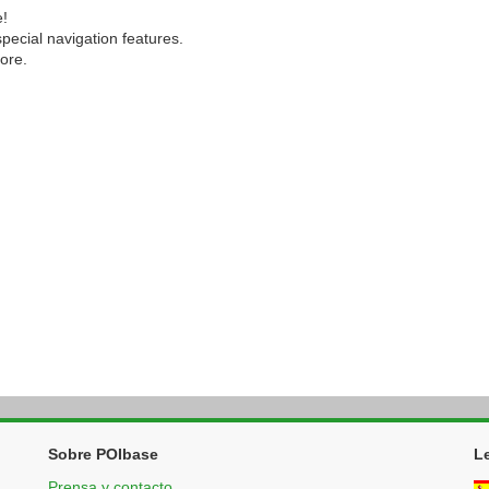
e!
special navigation features.
ore.
Sobre POIbase
L
Prensa y contacto