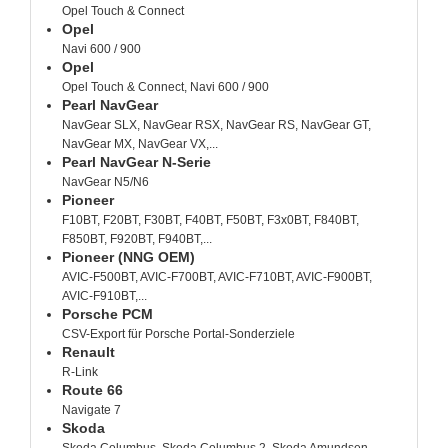
Opel Touch & Connect
Opel
Navi 600 / 900
Opel
Opel Touch & Connect, Navi 600 / 900
Pearl NavGear
NavGear SLX, NavGear RSX, NavGear RS, NavGear GT,
NavGear MX, NavGear VX,...
Pearl NavGear N-Serie
NavGear N5/N6
Pioneer
F10BT, F20BT, F30BT, F40BT, F50BT, F3x0BT, F840BT,
F850BT, F920BT, F940BT,...
Pioneer (NNG OEM)
AVIC-F500BT, AVIC-F700BT, AVIC-F710BT, AVIC-F900BT,
AVIC-F910BT,...
Porsche PCM
CSV-Export für Porsche Portal-Sonderziele
Renault
R-Link
Route 66
Navigate 7
Skoda
Skoda Columbus, Skoda Columbus 2, Skoda Amundsen