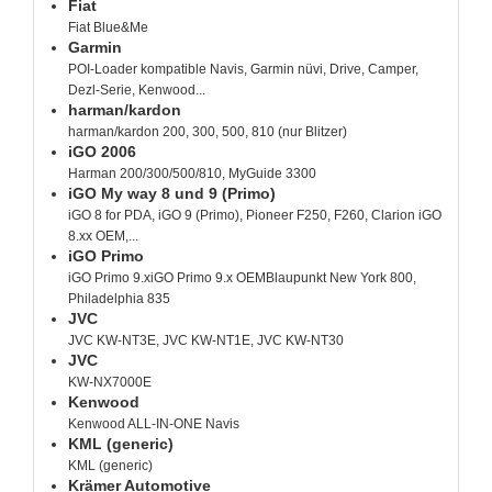
Fiat
Fiat Blue&Me
Garmin
POI-Loader kompatible Navis, Garmin nüvi, Drive, Camper,
Dezl-Serie, Kenwood...
harman/kardon
harman/kardon 200, 300, 500, 810 (nur Blitzer)
iGO 2006
Harman 200/300/500/810, MyGuide 3300
iGO My way 8 und 9 (Primo)
iGO 8 for PDA, iGO 9 (Primo), Pioneer F250, F260, Clarion iGO
8.xx OEM,...
iGO Primo
iGO Primo 9.xiGO Primo 9.x OEMBlaupunkt New York 800,
Philadelphia 835
JVC
JVC KW-NT3E, JVC KW-NT1E, JVC KW-NT30
JVC
KW-NX7000E
Kenwood
Kenwood ALL-IN-ONE Navis
KML (generic)
KML (generic)
Krämer Automotive