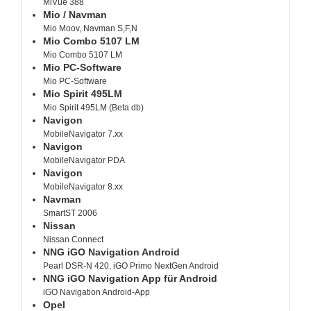
MiVue 388
Mio / Navman
Mio Moov, Navman S,F,N
Mio Combo 5107 LM
Mio Combo 5107 LM
Mio PC-Software
Mio PC-Software
Mio Spirit 495LM
Mio Spirit 495LM (Beta db)
Navigon
MobileNavigator 7.xx
Navigon
MobileNavigator PDA
Navigon
MobileNavigator 8.xx
Navman
SmartST 2006
Nissan
Nissan Connect
NNG iGO Navigation Android
Pearl DSR-N 420, iGO Primo NextGen Android
NNG iGO Navigation App für Android
iGO Navigation Android-App
Opel