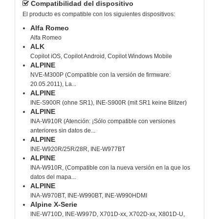
Compatibilidad del dispositivo
El producto es compatible con los siguientes dispositivos:
Alfa Romeo
Alfa Romeo
ALK
Copilot iOS, Copilot Android, Copilot Windows Mobile
ALPINE
NVE-M300P (Compatible con la versión de firmware:
20.05.2011), La...
ALPINE
INE-S900R (ohne SR1), INE-S900R (mit SR1 keine Blitzer)
ALPINE
INA-W910R (Atención: ¡Sólo compatible con versiones
anteriores sin datos de...
ALPINE
INE-W920R/25R/28R, INE-W977BT
ALPINE
INA-W910R, (Compatible con la nueva versión en la que los
datos del mapa...
ALPINE
INA-W970BT, INE-W990BT, INE-W990HDMI
Alpine X-Serie
INE-W710D, INE-W997D, X701D-xx, X702D-xx, X801D-U,