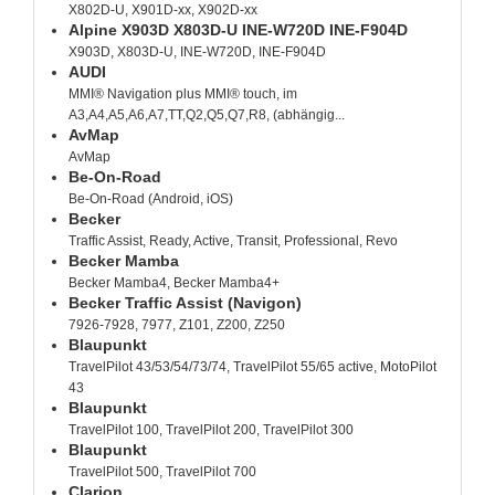
X802D-U, X901D-xx, X902D-xx
Alpine X903D X803D-U INE-W720D INE-F904D
X903D, X803D-U, INE-W720D, INE-F904D
AUDI
MMI® Navigation plus MMI® touch, im
A3,A4,A5,A6,A7,TT,Q2,Q5,Q7,R8, (abhängig...
AvMap
AvMap
Be-On-Road
Be-On-Road (Android, iOS)
Becker
Traffic Assist, Ready, Active, Transit, Professional, Revo
Becker Mamba
Becker Mamba4, Becker Mamba4+
Becker Traffic Assist (Navigon)
7926-7928, 7977, Z101, Z200, Z250
Blaupunkt
TravelPilot 43/53/54/73/74, TravelPilot 55/65 active, MotoPilot
43
Blaupunkt
TravelPilot 100, TravelPilot 200, TravelPilot 300
Blaupunkt
TravelPilot 500, TravelPilot 700
Clarion