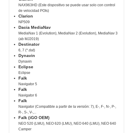
NAX963HD (Este dispositivo se puede usar solo con control
de velocidad POIs)
Clarion
NP509
Dacia MediaNav
MediaNav 1 (Evolution), MediaNav 2 (Evolution), MediaNav 3
(ab MJ2019)
Destinator
6, 7 (*.dat)
Dynavin
Dynavin
Eclipse
Eclipse
Falk
Navigator 5
Falk
Navigator 6
Falk
Navigator (Compatible a partir de la versión: 7), E-, F-, N-, P-,
R-, S-, V-,...
Falk (iGO OEM)
NEO 520 (LMU), NEO 620 (LMU), NEO 640 (LMU), NEO 640
Camper