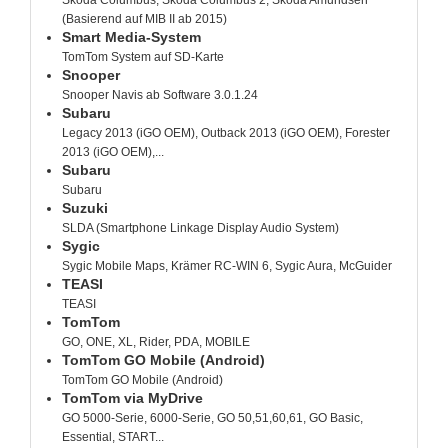
(Basierend auf MIB II ab 2015)
Smart Media-System
TomTom System auf SD-Karte
Snooper
Snooper Navis ab Software 3.0.1.24
Subaru
Legacy 2013 (iGO OEM), Outback 2013 (iGO OEM), Forester
2013 (iGO OEM),...
Subaru
Subaru
Suzuki
SLDA (Smartphone Linkage Display Audio System)
Sygic
Sygic Mobile Maps, Krämer RC-WIN 6, Sygic Aura, McGuider
TEASI
TEASI
TomTom
GO, ONE, XL, Rider, PDA, MOBILE
TomTom GO Mobile (Android)
TomTom GO Mobile (Android)
TomTom via MyDrive
GO 5000-Serie, 6000-Serie, GO 50,51,60,61, GO Basic,
Essential, START...