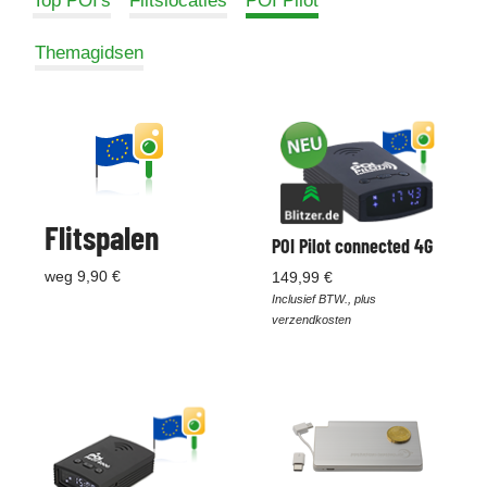
Top POI's
Flitslocaties
POI Pilot
Themagidsen
Flitspalen
POI Pilot connected 4G
weg 9,90 €
149,99 €
Inclusief BTW., plus
verzendkosten