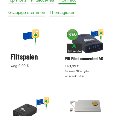
Top POI's
Flitslocaties
POI Pilot
Grappige stemmen
Themagidsen
Flitspalen
POI Pilot connected 4G
weg 9,90 €
149,99 €
Inclusief BTW., plus
verzendkosten