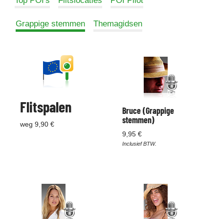
Top POI's
Flitslocaties
POI Pilot
Grappige stemmen
Themagidsen
Flitspalen
Bruce (Grappige
stemmen)
weg 9,90 €
9,95 €
Inclusief BTW.