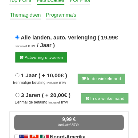
Top POI's
Flitslocaties
POI Pilot
Themagidsen
Programma's
Alle landen, auto. verlenging ( 19,99€
/ Jaar )
Inclusief BTW.
Activering uitvoeren
1 Jaar ( + 10,00€ )
In de winkelmand
Eenmalige betaling
Inclusief BTW.
3 Jaren ( + 20,00€ )
In de winkelmand
Eenmalige betaling
Inclusief BTW.
9,99 €
Inclusief BTW.
Noord-Amerika