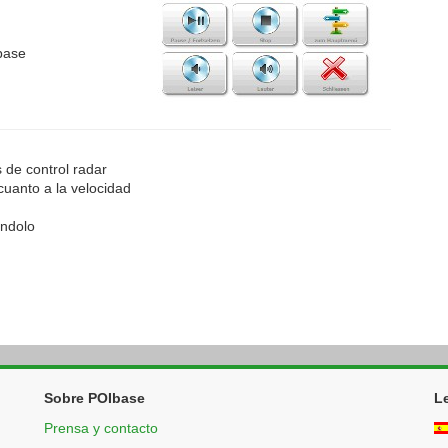
Ibase
s de control radar
cuanto a la velocidad
ándolo
Sobre POIbase
L
Prensa y contacto