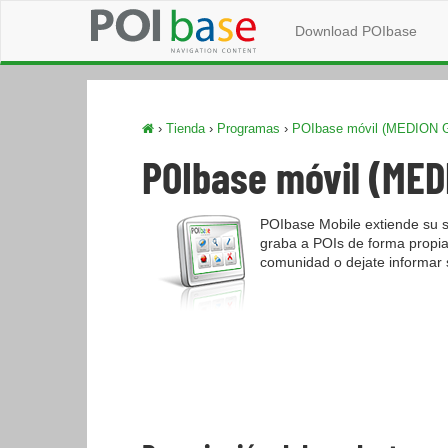
Download POIbase
›
Tienda
›
Programas
›
POIbase móvil (MEDION Go
POIbase móvil (MED
POIbase Mobile extiende su s
graba a POIs de forma propia 
comunidad o dejate informar s