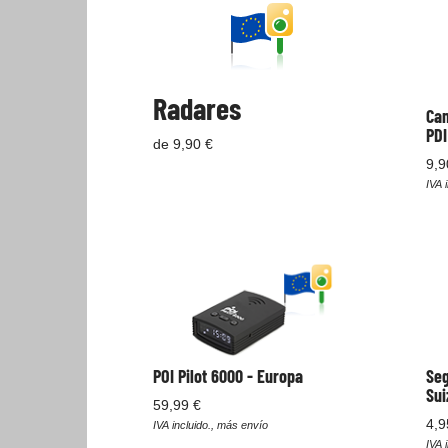
Radares
Cam
PDI
de 9,90 €
9,9
IVA i
POI Pilot 6000 - Europa
Seg
Sui
59,99 €
4,9
IVA incluido., más envío
IVA i