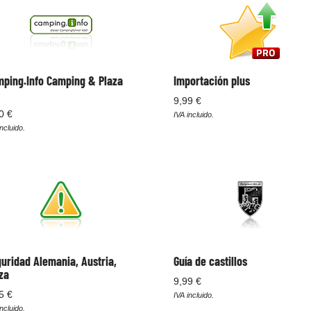
ping.Info Camping & Plaza
Importación plus
9,99 €
0 €
IVA incluido.
ncluido.
uridad Alemania, Austria,
Guía de castillos
za
9,99 €
5 €
IVA incluido.
ncluido.