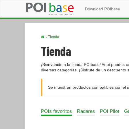
Download POIbase
›
Tienda
Tienda
¡Bienvenido a la tienda POIbase! Aquí puedes c
diversas categorías. ¡Disfrute de un descuento
Se muestran productos compatibles con el si
POIs favoritos
Radares
POI Pilot
Gu