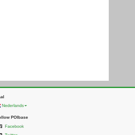
al
Nederlands
ollow POIbase
Facebook