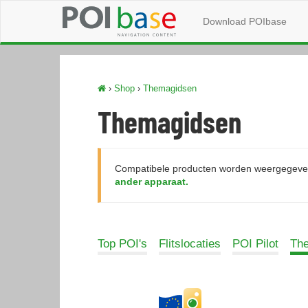
Download POIbase
›
Shop
›
Themagidsen
Themagidsen
Compatibele producten worden weergegeven
ander apparaat.
Top POI's
Flitslocaties
POI Pilot
Th