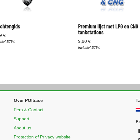
chtengids
Premium lijst met LPG en CNG
tankstations
9 €
9,90 €
usief BTW.
Inclusief BTW.
Over POIbase
Ta
Pers & Contact
Support
F
About us
Protection of Privacy website