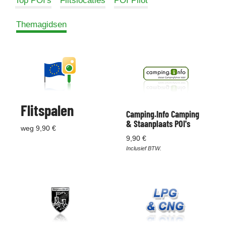
Top POI's
Flitslocaties
POI Pilot
Themagidsen
Flitspalen
Camping.Info Camping
& Staanplaats POI's
weg 9,90 €
9,90 €
Inclusief BTW.