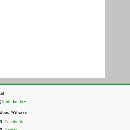
al
Nederlands
ollow POIbase
Facebook