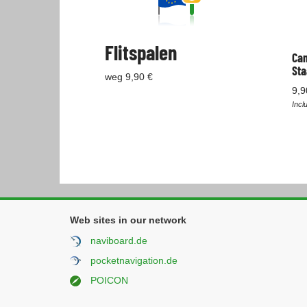
Flitspalen
Cam
Sta
weg 9,90 €
9,9
Incl
Web sites in our network
naviboard.de
pocketnavigation.de
POICON