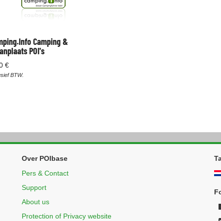
ping.Info Camping &
anplaats POI's
0 €
usief BTW.
Over POIbase
Ta
Pers & Contact
Support
F
About us
Protection of Privacy website