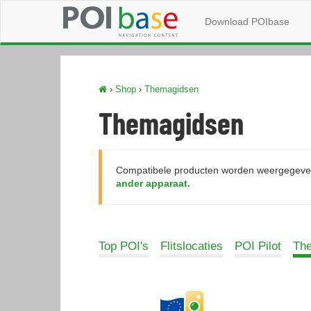
Download POIbase
›
Shop
›
Themagidsen
Themagidsen
Compatibele producten worden weergegeven
ander apparaat.
Top POI's
Flitslocaties
POI Pilot
Th