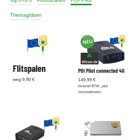
Top POI's
Flitslocaties
POI Pilot
Themagidsen
Flitspalen
POI Pilot connected 4G
weg 9,90 €
149,99 €
Inclusief BTW., plus
verzendkosten