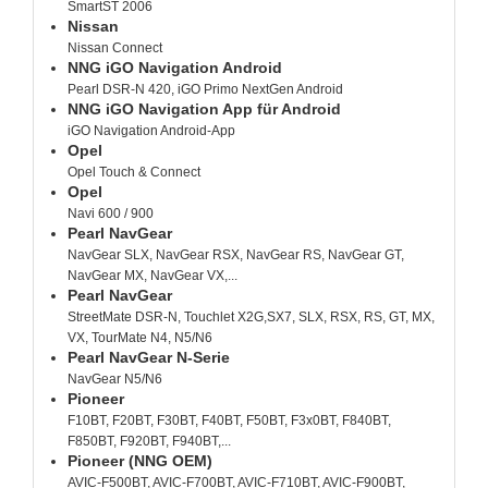
SmartST 2006
Nissan
Nissan Connect
NNG iGO Navigation Android
Pearl DSR-N 420, iGO Primo NextGen Android
NNG iGO Navigation App für Android
iGO Navigation Android-App
Opel
Opel Touch & Connect
Opel
Navi 600 / 900
Pearl NavGear
NavGear SLX, NavGear RSX, NavGear RS, NavGear GT,
NavGear MX, NavGear VX,...
Pearl NavGear
StreetMate DSR-N, Touchlet X2G,SX7, SLX, RSX, RS, GT, MX,
VX, TourMate N4, N5/N6
Pearl NavGear N-Serie
NavGear N5/N6
Pioneer
F10BT, F20BT, F30BT, F40BT, F50BT, F3x0BT, F840BT,
F850BT, F920BT, F940BT,...
Pioneer (NNG OEM)
AVIC-F500BT, AVIC-F700BT, AVIC-F710BT, AVIC-F900BT,