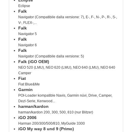
Eclipse
Falk
Navigator (Compatibile dalla versione: 7), E-, F-, N-, P-, R-, S-,
V-, FLEX-,...
Falk
Navigator 5
Falk
Navigator 6
Falk
Navigator (Compatibile dalla versione: 5)
Falk (iGO OEM)
NEO 520 (LMU), NEO 620 (LMU), NEO 640 (LMU), NEO 640
Camper
Fiat
Fiat Blue&Me
Garmin
POI-Loader kompatible Navis, Garmin nüvi, Drive, Camper,
Dezl-Serie, Kenwood...
harman/kardon
harman/kardon 200, 300, 500, 810 (nur Blitzer)
iGO 2006
Harman 200/300/500/810, MyGuide 3300
iGO My way 8 und 9 (Primo)