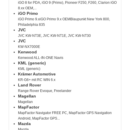
iGO 8 for PDA, iGO 9 (Primo), Pioneer F250, F260, Clarion iGO
8.xx OEM,...
iGO Primo
iGO Primo 9.xiGO Primo 9.x OEMBlaupunkt New York 800,
Philadelphia 835
JVC
JVC KW-NT3E, JVC KW-NT1E, JVC KW-NT30
JVC
KW-NX7000E
Kenwood
Kenwood ALL-IN-ONE Navis
KML (generic)
KML (generic)
Krämer Automotive
KR-G6+ mit RC WIN 6.x
Land Rover
Range Rover Evoque, Freelander
Magellan
Magellan
MapFactor
MapFactor Navigator FREE PC, MapFactor GPS Navigation
Android, MapFactor GPS...
Mazda
Mazda