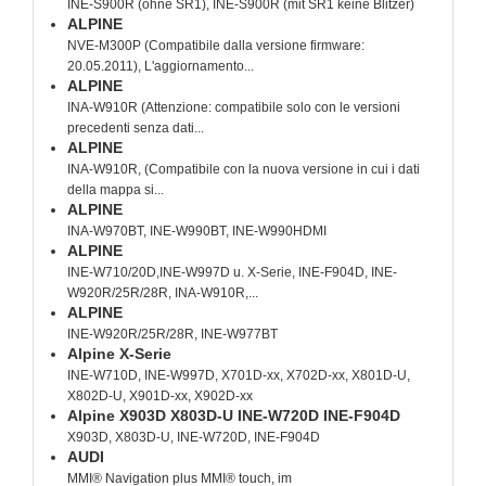
INE-S900R (ohne SR1), INE-S900R (mit SR1 keine Blitzer)
ALPINE
NVE-M300P (Compatibile dalla versione firmware:
20.05.2011), L'aggiornamento...
ALPINE
INA-W910R (Attenzione: compatibile solo con le versioni
precedenti senza dati...
ALPINE
INA-W910R, (Compatibile con la nuova versione in cui i dati
della mappa si...
ALPINE
INA-W970BT, INE-W990BT, INE-W990HDMI
ALPINE
INE-W710/20D,INE-W997D u. X-Serie, INE-F904D, INE-
W920R/25R/28R, INA-W910R,...
ALPINE
INE-W920R/25R/28R, INE-W977BT
Alpine X-Serie
INE-W710D, INE-W997D, X701D-xx, X702D-xx, X801D-U,
X802D-U, X901D-xx, X902D-xx
Alpine X903D X803D-U INE-W720D INE-F904D
X903D, X803D-U, INE-W720D, INE-F904D
AUDI
MMI® Navigation plus MMI® touch, im