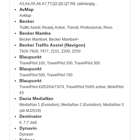
A3,A4,A5,A6,A7,TT,Q2,Q5,Q7,R8, (abhängig...
AvMap
AvMap
Becker
Traffic Assist, Ready, Active, Transit, Professional, Revo
Becker Mamba
Becker Mamba4, Becker Mamba4+
Becker Traffic Assist (Navigon)
7926-7928, 7977, Z101, Z200, Z250
Blaupunkt
TravelPilot 100, TravelPilot 200, TravelPilot 300
Blaupunkt
TravelPilot 500, TravelPilot 700
Blaupunkt
TravelPilot 43/53/54/73/74, TravelPilot 55/65 active, MotoPilot
43
Dacia MediaNav
MediaNav 1 (Evolution), MediaNav 2 (Evolution), MediaNav 3
(ab MJ2019)
Destinator
6, 7 (*.dat)
Dynavin
Dynavin
Eclipse