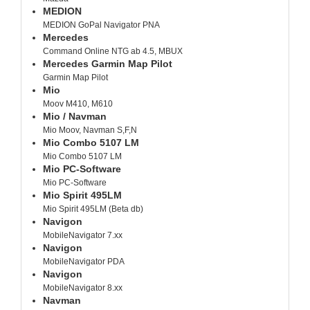
MEDION
MEDION GoPal Navigator PNA
Mercedes
Command Online NTG ab 4.5, MBUX
Mercedes Garmin Map Pilot
Garmin Map Pilot
Mio
Moov M410, M610
Mio / Navman
Mio Moov, Navman S,F,N
Mio Combo 5107 LM
Mio Combo 5107 LM
Mio PC-Software
Mio PC-Software
Mio Spirit 495LM
Mio Spirit 495LM (Beta db)
Navigon
MobileNavigator 7.xx
Navigon
MobileNavigator PDA
Navigon
MobileNavigator 8.xx
Navman