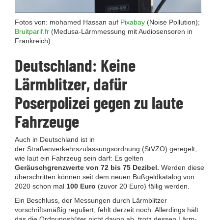
Fotos von: mohamed Hassan auf
Pixabay
(Noise Pollution);
Bruitparif.fr
(Medusa-Lärmmessung mit Audiosensoren in
Frankreich)
Deutschland: Keine
Lärmblitzer, dafür
Poserpolizei gegen zu laute
Fahrzeuge
Auch in Deutschland ist in
der Straßenverkehrszulassungsordnung (StVZO) geregelt,
wie laut ein Fahrzeug sein darf: Es gelten
Geräuschgrenzwerte von 72 bis 75 Dezibel.
Werden diese
überschritten können seit dem neuen Bußgeldkatalog von
2020 schon mal
100 Euro
(zuvor 20 Euro) fällig werden.
Ein Beschluss, der Messungen durch Lärmblitzer
vorschriftsmäßig reguliert, fehlt derzeit noch. Allerdings hält
das die Ordnungshüter nicht davon ab, trotz dessen Lärm-