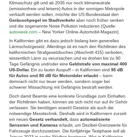
Klimaschutz gilt und ab 2035 nur noch klimaneutrale
(emissionfreie und leisere) Autos in der sonnigen Metropole
verkauft werden sollen, möchte der US-Bundesstaat den
Geräuschpegel im Stadtverkehr
aber noch früher senken
und die sogenannte
Noise Pollution
reduzieren (Quelle:
autoweek.com
– New Yorker Online-Automobil-Magazin)
.
In Kalifornien gibt es dazu jedoch bislang kein generelles
Lärmschutzgesetz. Allerdings ist es nach den Richtlinien des
kalifornischen Strafgesetzbuches (Abschnitt 415) verboten,
wissentlich Lärm zu verursachen und es drohen bis zu 90
Tage Gefängnis und/oder eine
Geldstrafe von maximal 400
US-Dollar.
Ein zu lauter Auspuff – in Kalifornien sind
95 dB
für Autos und 80 dB für Motorräder erlaubt
– kann
demnach nicht nur teuer werden, sondern sogar bei
schwerer Missachtung mit Gefängnis bestraft werden.
Doch damit Beamte eine konkrete Grundlage zum Einhalten
der Richtlinien haben, können sie sich nicht nur auf ihr Gehör
verlassen. Sie benötigen sowohl Gesetze als auch die
notwendige Messtechnik. Deshalb wird in Kaliforniern zurzeit
ein neues
Gesetz verhandelt,
dass
automatisierte
Sensoren und Kameras
erlaubt, um Dezibel-Grenzwerte für
Fahrzeuge durchzusetzen. Die fünfjährige Testphase soll ab
Januar 2023 in sechs Städten beginnen. Wer in Kalifornien