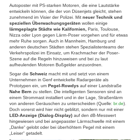
Autoposter mit PS-starken Motoren, die eine Lautstärke
entwickeln können, die der von Düsenjets gleicht, stehen
zunehmend im Visier der Polizei. Mit
neuer Technik und
speziellen Überwachungsgeräten
wollen einige
lärmgeplagte Städte wie Kalifornien,
Paris, Toulouse,
Nizza oder Lyon gegen Lärm-Poser vorgehen und für etwas
mehr Ruhe sorgen. Auch in Mannheim, Hamburg und
anderen deutschen Städten stehen Spezialistenteams der
Verkehrspolizei im Einsatz, um Krachmacher der Poser-
Szene auf die Regeln hinzuweisen und bei zu laut
aufheulenden Motoren Bußgelder anzuordnen.
Sogar die
Schweiz
macht mit und setzt von einem
Unternehmen in Genf entwickelte Radargeräte als
Prototypen ein, um
Pegel-Rowdys
auf einer Landstraße
Nahe Bern
zu stellen. Die intelligenten Sensoren sind an
einem Strommast installiert und in der Lage, Straßenlärm
von anderen Geräuschen zu unterscheiden (Quelle:
br.de
).
Doch vorerst wird hier nicht geblitzt, sondern nur mit einer
LED-Anzeige (Dialog-Display)
auf den dB-Messwert
hingewiesen und bei angepasster Lärmschwelle mit einem
„Danke“ gelobt oder bei überhöhtem Pegel mit einem
„Leiser“ getadelt.