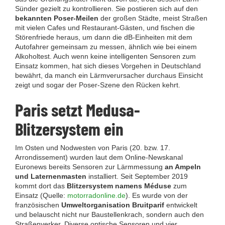
Sünder gezielt zu kontrollieren. Sie postieren sich auf den
bekannten Poser-Meilen
der großen Städte, meist Straßen
mit vielen Cafes und Restaurant-Gästen, und fischen die
Störenfriede heraus, um dann die dB-Einheiten mit dem
Autofahrer gemeinsam zu messen, ähnlich wie bei einem
Alkoholtest. Auch wenn keine intelligenten Sensoren zum
Einsatz kommen, hat sich dieses Vorgehen in Deutschland
bewährt, da manch ein Lärmverursacher durchaus Einsicht
zeigt und sogar der Poser-Szene den Rücken kehrt.
Paris setzt Medusa-
Blitzersystem ein
Im Osten und Nodwesten von Paris (20. bzw. 17.
Arrondissement) wurden laut dem Online-Newskanal
Euronews
bereits Sensoren zur Lärmmessung
an Ampeln
und Laternenmasten
installiert. Seit September 2019
kommt dort das
Blitzersystem namens Méduse
zum
Einsatz (Quelle:
motorradonline.de
). Es wurde von der
französischen
Umweltorganisation Bruitparif
entwickelt
und belauscht nicht nur Baustellenkrach, sondern auch den
Straßenverker. Diverse optische Sensoren und vier