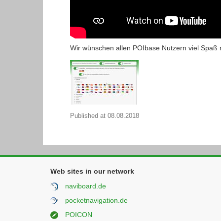
Wir wünschen allen POIbase Nutzern viel Spaß mi
Published at
08.08.2018
Web sites in our network
naviboard.de
pocketnavigation.de
POICON