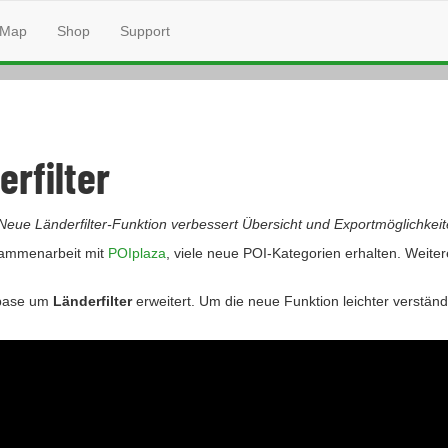
Map
Shop
Support
rfilter
Neue Länderfilter-Funktion verbessert Übersicht und Exportmöglichke
sammenarbeit mit
POIplaza
, viele neue POI-Kategorien erhalten. Weite
Ibase um
Länderfilter
erweitert. Um die neue Funktion leichter verstän