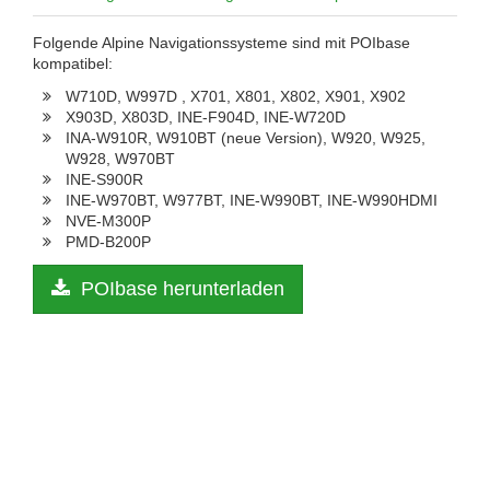
Folgende Alpine Navigationssysteme sind mit POIbase
kompatibel:
W710D, W997D , X701, X801, X802, X901, X902
X903D, X803D, INE-F904D, INE-W720D
INA-W910R, W910BT (neue Version), W920, W925,
W928, W970BT
INE-S900R
INE-W970BT, W977BT, INE-W990BT, INE-W990HDMI
NVE-M300P
PMD-B200P
POIbase herunterladen