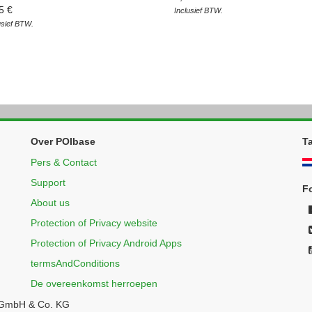
5 €
Inclusief BTW.
usief BTW.
Over POIbase
Ta
Pers & Contact
Support
F
About us
Protection of Privacy website
Protection of Privacy Android Apps
termsAndConditions
De overeenkomst herroepen
 GmbH & Co. KG