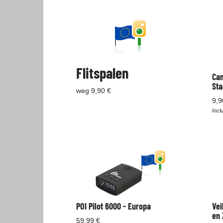
Flitspalen
Cam
Sta
weg 9,90 €
9,9
Incl
POI Pilot 6000 - Europa
Vei
en 
59,99 €