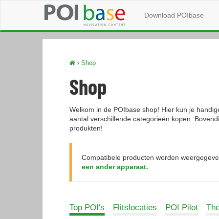
Download POIbase
›
Shop
Shop
Welkom in de POIbase shop! Hier kun je handig
aantal verschillende categorieën kopen. Bovendi
produkten!
Compatibele producten worden weergegeven
een ander apparaat.
Top POI's
Flitslocaties
POI Pilot
Th