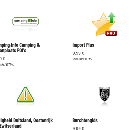
ping.Info Camping &
Import Plus
anplaats POI's
9,99 €
0 €
Inclusief BTW.
usief BTW.
ligheid Duitsland, Oostenrijk
Burchtengids
Zwitserland
9,99 €