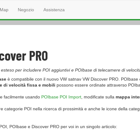
Map
Negozio
Assistenza
cover PRO
 esteso per includere POI aggiuntivi e POIbase di telecamere di velo
ase
è compatibile con il nuovo VW satnav VW Discover PRO. POIbase co
 di velocità fissa e mobili
possono essere ordinate attraverso POIbase
te facilmente usando
POIbase POI Import
, modificate sulla
mappa inter
e categorie POI nella ricerca di prossimità e anche le icone della cate
a POI, POIbase e Discover PRO per voi in un singolo articolo: