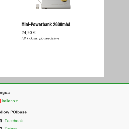
Mini-Powerbank 2600mhA
24,90 €
IVA inclusa., più spedizione
ingua
Italiano
ollow POIbase
Facebook