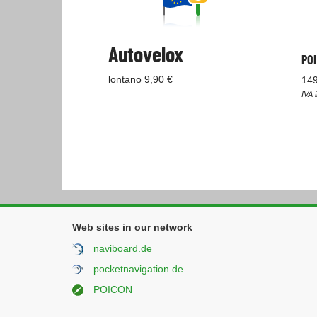
Autovelox
POI
lontano 9,90 €
149
IVA 
Web sites in our network
naviboard.de
pocketnavigation.de
POICON