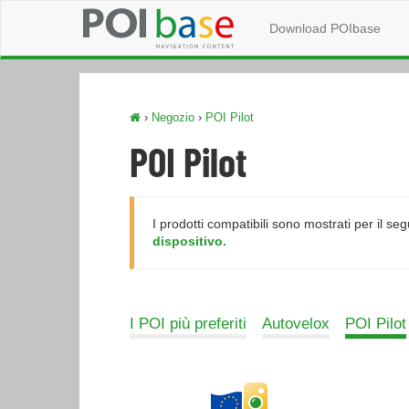
Download POIbase
›
Negozio
›
POI Pilot
POI Pilot
I prodotti compatibili sono mostrati per il se
dispositivo.
I POI più preferiti
Autovelox
POI Pilot