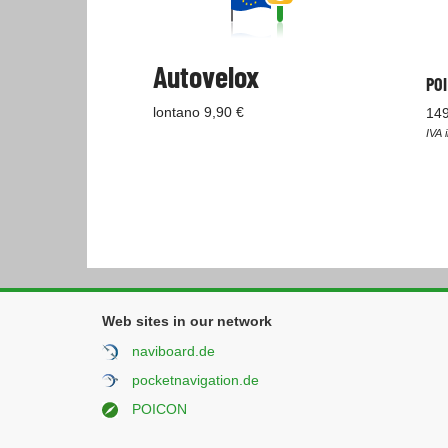
Autovelox
POI
lontano 9,90 €
149
IVA 
Web sites in our network
naviboard.de
pocketnavigation.de
POICON