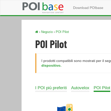
Download POIbase
›
Negozio
›
POI Pilot
POI Pilot
I prodotti compatibili sono mostrati per il se
dispositivo.
I POI più preferiti
Autovelox
POI Pilot