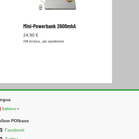
Mini-Powerbank 2600mhA
24,90 €
IVA inclusa., più spedizione
ingua
Italiano
ollow POIbase
Facebook