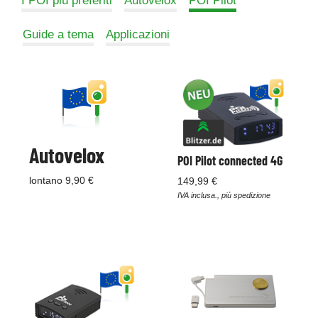
I POI più preferiti
Autovelox
POI Pilot
Guide a tema
Applicazioni
Autovelox
POI Pilot connected 4G
lontano 9,90 €
149,99 €
IVA inclusa., più spedizione