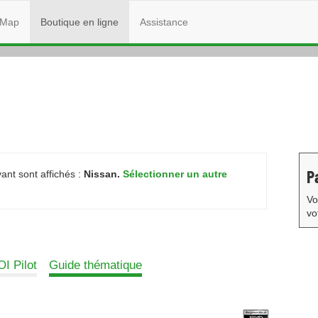
Map
Boutique en ligne
Assistance
P
ant sont affichés :
Nissan.
Sélectionner un autre
Vo
vo
I Pilot
Guide thématique