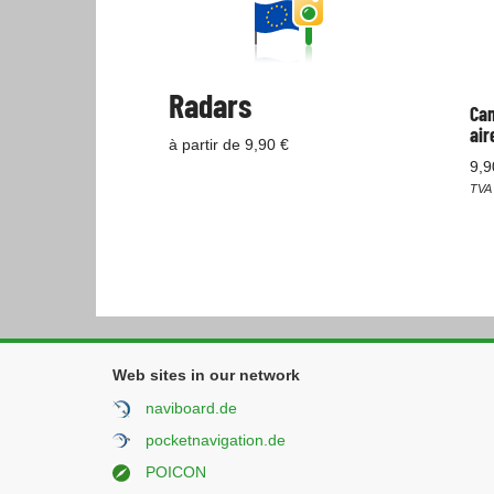
Radars
Cam
air
à partir de 9,90 €
9,9
TVA 
Web sites in our network
naviboard.de
pocketnavigation.de
POICON