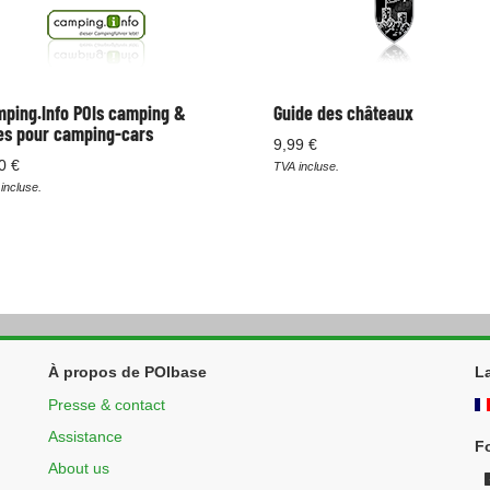
ping.Info POIs camping &
Guide des châteaux
es pour camping-cars
9,99 €
0 €
TVA incluse.
incluse.
À propos de POIbase
L
Presse & contact
Assistance
F
About us