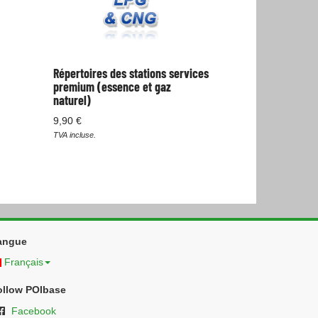
Répertoires des stations services
premium (essence et gaz
naturel)
9,90 €
TVA incluse.
angue
Français
ollow POIbase
Facebook