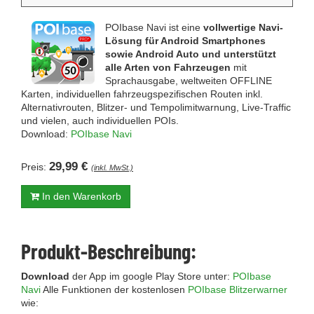
POIbase Navi ist eine
vollwertige Navi-
Lösung für Android Smartphones
sowie Android Auto und unterstützt
alle Arten von Fahrzeugen
mit
Sprachausgabe, weltweiten OFFLINE
Karten, individuellen fahrzeugspezifischen Routen inkl.
Alternativrouten, Blitzer- und Tempolimitwarnung, Live-Traffic
und vielen, auch individuellen POIs.
Download:
POIbase Navi
29,99 €
Preis:
(inkl. MwSt.)
In den Warenkorb
Produkt-Beschreibung:
Download
der App im google Play Store unter:
POIbase
Navi
Alle Funktionen der kostenlosen
POIbase Blitzerwarner
wie: