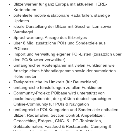
Blitzerwarner für ganz Europa mit aktuellen HERE-
Kartendaten
potentielle mobile & stationäre Radarfallen, ständige
Updates
ideale Darstellung der Blitzer mit Geschw. Icon sowie
Warnkegel
Sprachwarnung: Ansage des Blitzertyps
über 8 Mio. zusätzliche POIs und Sonderziele aus
POIbase
Import und Verwaltung eigener POI-Listen (zusätzlich über
den PC/Browser verwaltbar).
umfangreicher Routenplaner mit vielen Funktionen wie
Anzeige eines Höhendiagramms sowie der summierten
Höhenmeter
Tankpreissuche im Umkreis (für Deutschland)
umfangreiche Einstellungen zu allen Funktionen
Community-Projekt: POIbase wird unterstützt von
pocketnavigation.de, der größten deutschsprachigen
Online-Community für POIs & Navigation
umfangreiche POI-Kategorien und Sonderziele enthalten:
Blitzer, Radarfallen, Section Control, Ampelblitzer,
Geocaching, Erdgas-, CNG- & LPG-Tankstellen,
Geldautomaten, Fastfood & Restaurants, Camping &