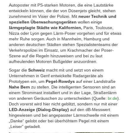
Autoposter mit PS-starken Motoren, die eine Lautstärke
entwickeln können, die der von Düsenjets gleicht, stehen
zunehmend im Visier der Polizei. Mit
neuer Technik und
speziellen Überwachungsgeräten
wollen einige
lärmgeplagte Städte wie Kalifornien,
Paris, Toulouse,
Nizza oder Lyon gegen Lärm-Poser vorgehen und für etwas
mehr Ruhe sorgen. Auch in Mannheim, Hamburg und
anderen deutschen Städten stehen Spezialistenteams der
Verkehrspolizei im Einsatz, um Krachmacher der Poser-
Szene auf die Regeln hinzuweisen und bei zu laut
aufheulenden Motoren Bußgelder anzuordnen.
Sogar die
Schweiz
macht mit und setzt von einem
Unternehmen in Genf entwickelte Radargeräte als
Prototypen ein, um
Pegel-Rowdys
auf einer Landstraße
Nahe Bern
zu stellen. Die intelligenten Sensoren sind an
einem Strommast installiert und in der Lage, Straßenlärm
von anderen Geräuschen zu unterscheiden (Quelle:
br.de
).
Doch vorerst wird hier nicht geblitzt, sondern nur mit einer
LED-Anzeige (Dialog-Display)
auf den dB-Messwert
hingewiesen und bei angepasster Lärmschwelle mit einem
„Danke“ gelobt oder bei überhöhtem Pegel mit einem
„Leiser“ getadelt.