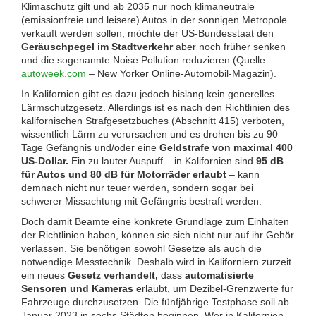
Klimaschutz gilt und ab 2035 nur noch klimaneutrale
(emissionfreie und leisere) Autos in der sonnigen Metropole
verkauft werden sollen, möchte der US-Bundesstaat den
Geräuschpegel im Stadtverkehr
aber noch früher senken
und die sogenannte
Noise Pollution
reduzieren (Quelle:
autoweek.com
– New Yorker Online-Automobil-Magazin)
.
In Kalifornien gibt es dazu jedoch bislang kein generelles
Lärmschutzgesetz. Allerdings ist es nach den Richtlinien des
kalifornischen Strafgesetzbuches (Abschnitt 415) verboten,
wissentlich Lärm zu verursachen und es drohen bis zu 90
Tage Gefängnis und/oder eine
Geldstrafe von maximal 400
US-Dollar.
Ein zu lauter Auspuff – in Kalifornien sind
95 dB
für Autos und 80 dB für Motorräder erlaubt
– kann
demnach nicht nur teuer werden, sondern sogar bei
schwerer Missachtung mit Gefängnis bestraft werden.
Doch damit Beamte eine konkrete Grundlage zum Einhalten
der Richtlinien haben, können sie sich nicht nur auf ihr Gehör
verlassen. Sie benötigen sowohl Gesetze als auch die
notwendige Messtechnik. Deshalb wird in Kaliforniern zurzeit
ein neues
Gesetz verhandelt,
dass
automatisierte
Sensoren und Kameras
erlaubt, um Dezibel-Grenzwerte für
Fahrzeuge durchzusetzen. Die fünfjährige Testphase soll ab
Januar 2023 in sechs Städten beginnen. Wer in Kalifornien