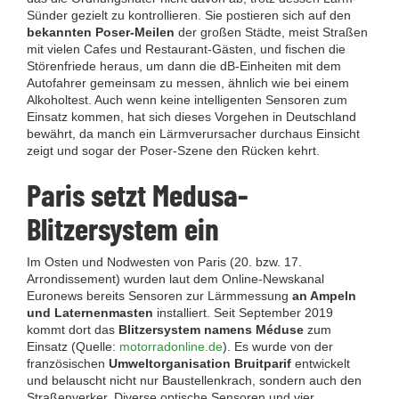
Sünder gezielt zu kontrollieren. Sie postieren sich auf den
bekannten Poser-Meilen
der großen Städte, meist Straßen
mit vielen Cafes und Restaurant-Gästen, und fischen die
Störenfriede heraus, um dann die dB-Einheiten mit dem
Autofahrer gemeinsam zu messen, ähnlich wie bei einem
Alkoholtest. Auch wenn keine intelligenten Sensoren zum
Einsatz kommen, hat sich dieses Vorgehen in Deutschland
bewährt, da manch ein Lärmverursacher durchaus Einsicht
zeigt und sogar der Poser-Szene den Rücken kehrt.
Paris setzt Medusa-
Blitzersystem ein
Im Osten und Nodwesten von Paris (20. bzw. 17.
Arrondissement) wurden laut dem Online-Newskanal
Euronews
bereits Sensoren zur Lärmmessung
an Ampeln
und Laternenmasten
installiert. Seit September 2019
kommt dort das
Blitzersystem namens Méduse
zum
Einsatz (Quelle:
motorradonline.de
). Es wurde von der
französischen
Umweltorganisation Bruitparif
entwickelt
und belauscht nicht nur Baustellenkrach, sondern auch den
Straßenverker. Diverse optische Sensoren und vier