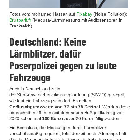
Fotos von: mohamed Hassan auf
Pixabay
(Noise Pollution);
Bruitparif.fr
(Medusa-Lärmmessung mit Audiosensoren in
Frankreich)
Deutschland: Keine
Lärmblitzer, dafür
Poserpolizei gegen zu laute
Fahrzeuge
Auch in Deutschland ist in
der Straßenverkehrszulassungsordnung (StVZO) geregelt,
wie laut ein Fahrzeug sein darf: Es gelten
Geräuschgrenzwerte von 72 bis 75 Dezibel.
Werden diese
überschritten können seit dem neuen Bußgeldkatalog von
2020 schon mal
100 Euro
(zuvor 20 Euro) fällig werden.
Ein Beschluss, der Messungen durch Lärmblitzer
vorschriftsmäßig reguliert, fehlt derzeit noch. Allerdings hält
das die Ordnungshüter nicht davon ab, trotz dessen Lärm-