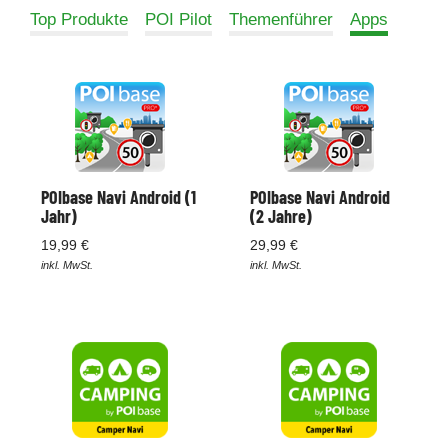
Top Produkte
POI Pilot
Themenführer
Apps
POIbase Navi Android (1
POIbase Navi Android
Jahr)
(2 Jahre)
19,99 €
29,99 €
inkl. MwSt.
inkl. MwSt.