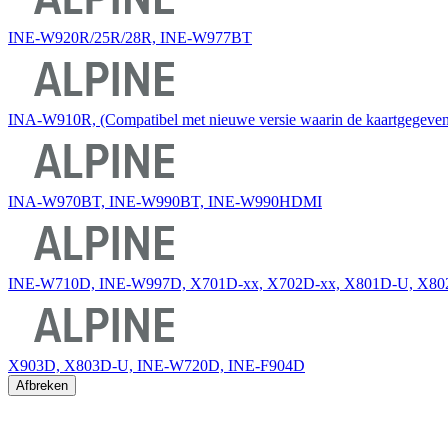
INE-W920R/25R/28R, INE-W977BT
INA-W910R, (Compatibel met nieuwe versie waarin de kaartgegevens
INA-W970BT, INE-W990BT, INE-W990HDMI
INE-W710D, INE-W997D, X701D-xx, X702D-xx, X801D-U, X80
X903D, X803D-U, INE-W720D, INE-F904D
Afbreken