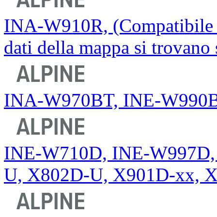
INA-W910R, (Compatibile co
dati della mappa si trovano
INA-W970BT, INE-W990
INE-W710D, INE-W997D, 
U, X802D-U, X901D-xx, 