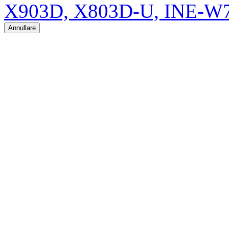
X903D, X803D-U, INE-W
Annullare